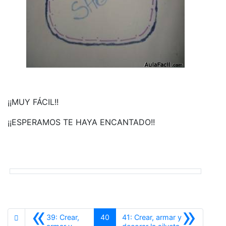
¡¡MUY FÁCIL!!
¡¡ESPERAMOS TE HAYA ENCANTADO!!
«
»
39: Crear,
40
41: Crear, armar y