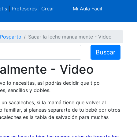
tis
|
Profesores
|
Crear
Mi Aula Facil
Posparto
Sacar la leche manualmente - Video
Buscar
almente - Video
o lo necesitas, así podrás decidir que tipo
es, sencillos y dobles.
un sacaleches, si la mamá tiene que volver al
o familiar, si planeas separarte de tu bebé por otros
acaleches es la tabla de salvación para muchas
acer es lavarte bien las manos antes de tocarte los