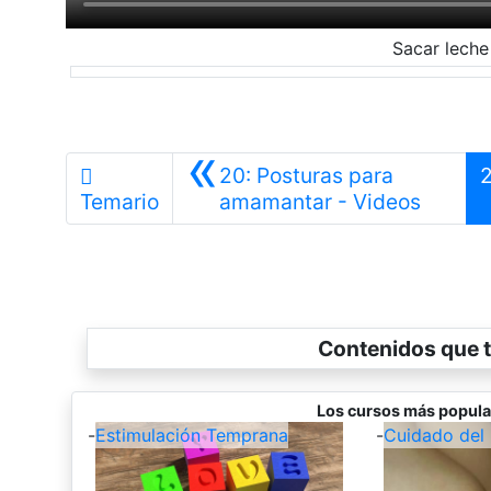
Sacar lech
«
20: Posturas para
Anterio
Temario
amamantar - Videos
Contenidos que t
Los cursos más popula
-
Estimulación Temprana
-
Cuidado del