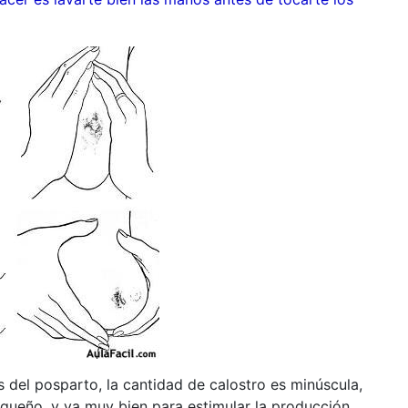
 del posparto, la cantidad de calostro es minúscula,
equeño, y va muy bien para estimular la producción