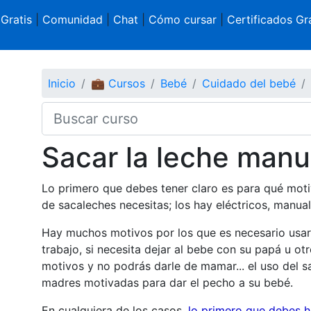
 Gratis
|
Comunidad
|
Chat
|
Cómo cursar
|
Certificados Gra
Inicio
💼 Cursos
Bebé
Cuidado del bebé
Sacar la leche manu
Lo primero que debes tener claro es para qué motiv
de sacaleches necesitas; los hay eléctricos, manual
Hay muchos motivos por los que es necesario usar 
trabajo, si necesita dejar al bebe con su papá u otr
motivos y no podrás darle de mamar... el uso del s
madres motivadas para dar el pecho a su bebé.
En cualquiera de los casos,
lo primero que debes h