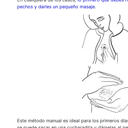
pechos y darles un pequeño masaje
.
Este método manual es ideal para los primeros días
se puede sacar en una cucharadita y dárselas al p