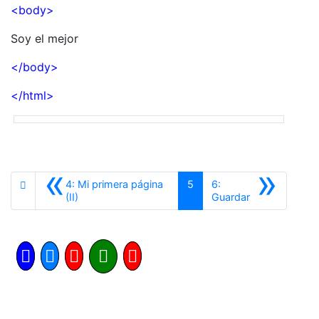
<body>
Soy el mejor
</body>
</html>
«
»
4: Mi primera página
5
6:
Anterior
Siguiente
(II)
Guardar