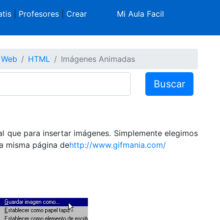
tis
|
Profesores
|
Crear
Mi Aula Facil
s Web
HTML
Imágenes Animadas
Buscar
al que para insertar imágenes. Simplemente elegimos
la misma página de
http://www.gifmania.com/