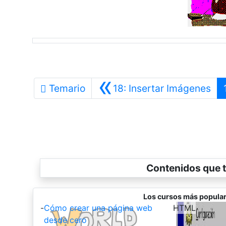
«
Ant
Temario
18: Insertar Imágenes
Contenidos que t
Los cursos más popular
-
Cómo crear una página web
-
HTML
desde cero