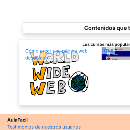
Contenidos que t
Los cursos más popular
-
Cómo crear una página web
-
HTML
desde cero
AulaFacil
Testimonios de nuestros usuarios