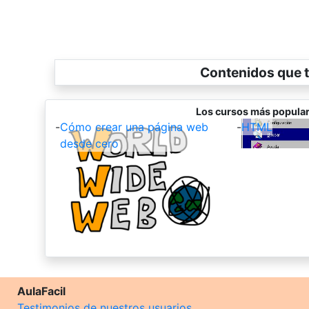
Contenidos que t
Los cursos más popular
-
Cómo crear una página web
-
HTML
desde cero
AulaFacil
Testimonios de nuestros usuarios