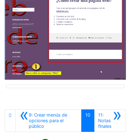
«
»
9: Crear menús de
10
11:
opciones para el
Notas
Anterior
Siguiente
público
finales