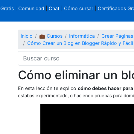
 Gratis
|
Comunidad
|
Chat
|
Cómo cursar
|
Certificados Gra
Inicio
💼 Cursos
Informática
Crear Página
Cómo Crear un Blog en Blogger Rápido y Fácil
Cómo eliminar un bl
En esta lección te explico
cómo debes hacer para e
estabas experimentado, o haciendo pruebas para domi