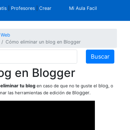
tis
|
Profesores
|
Crear
Mi Aula Facil
s Web
Cómo eliminar un blog en Blogger
Buscar
og en Blogger
liminar tu blog
blog
en caso de que no te guste el
, o
logger
nar las herramientas de edición de
B
.