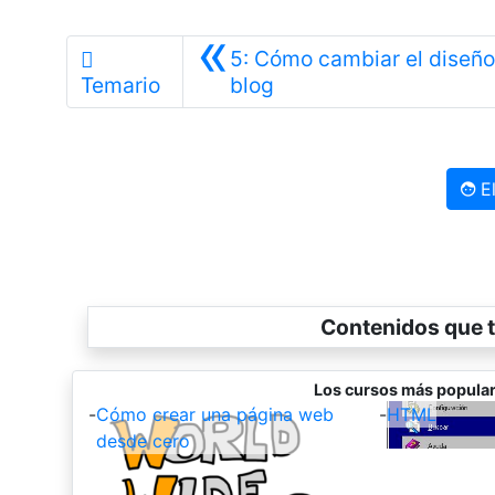
«
5: Cómo cambiar el diseño
Anterior
Temario
blog
El
Contenidos que t
Los cursos más popular
-
Cómo crear una página web
-
HTML
desde cero