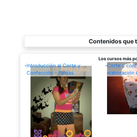
Contenidos que t
Los cursos más po
-
Introducción al Corte y
-
Corte y conf
Confección - Faldas
elaboración 