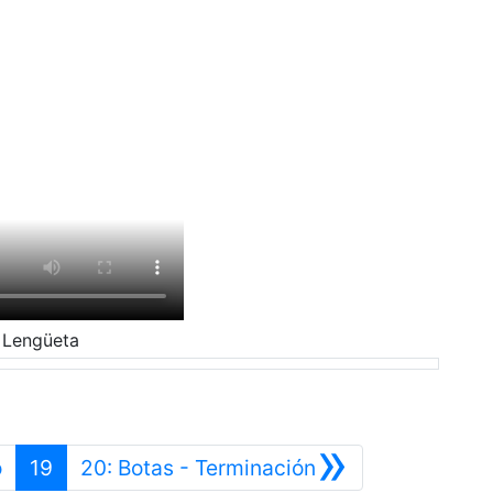
 Lengüeta
»
Anterior
Siguiente
o
19
20: Botas - Terminación