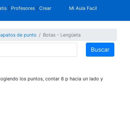
tis
|
Profesores
|
Crear
Mi Aula Facil
apatos de punto
Botas - Lengüeta
Buscar
 cogiendo los puntos, contar 8 p hacia un lado y