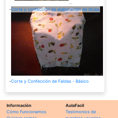
-
Corte y confección de elaboración de blusa.
-
Corte y Confección de Faldas - Básico
Información
AulaFacil
Cómo Funcionamos
Testimonios de
Quienes somos
nuestros usuarios