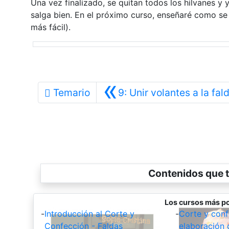
Una vez finalizado, se quitan todos los hilvanes y y
salga bien. En el próximo curso, enseñaré como se 
más fácil).
«
Temario
9: Unir volantes a la fal
Contenidos que t
Los cursos más po
-
Introducción al Corte y
-
Corte y conf
Confección - Faldas
elaboración 