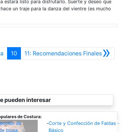
a estará listo para disfrutarlo. Suerte y deseo que
hace un traje para la danza del vientre (es mucho
»
Anterior
Siguiente
da
10
11: Recomendaciones Finales
e pueden interesar
pulares de Costura:
ección de
-
Corte y Confección de Faldas -
de blusa.
Básico