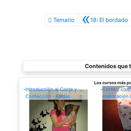
«
A
Temario
18: El bordado
Contenidos que t
Los cursos más po
-
Introducción al Corte y
-
Corte y conf
Confección - Faldas
elaboración 