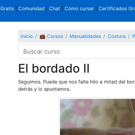
 Gratis
|
Comunidad
|
Chat
|
Cómo cursar
|
Certificados Gra
Inicio
💼 Cursos
Manualidades
Costura
P
El bordado II
Seguimos. Puede que nos falte hilo a mitad del bo
detrás y lo apuntamos.