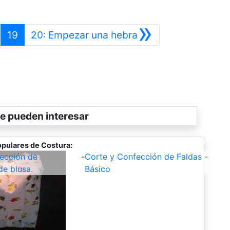
»
nterior
Siguiente
19
20: Empezar una hebra
e pueden interesar
pulares de Costura:
ección de
-
Corte y Confección de Faldas -
de blusa.
Básico