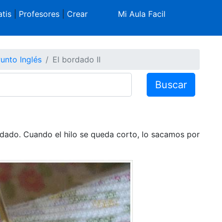
tis
|
Profesores
|
Crear
Mi Aula Facil
unto Inglés
El bordado II
Buscar
rdado. Cuando el hilo se queda corto, lo sacamos por