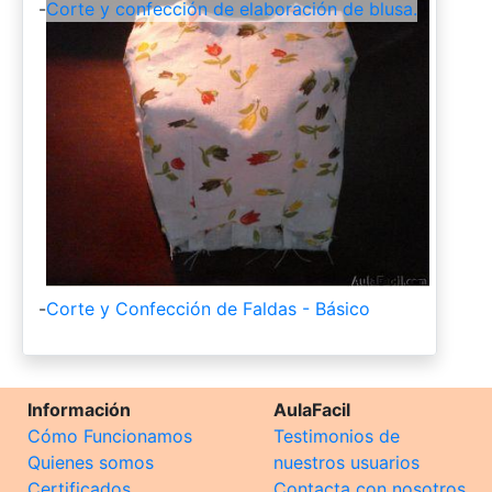
-
Corte y confección de elaboración de blusa.
-
Corte y Confección de Faldas - Básico
Información
AulaFacil
Cómo Funcionamos
Testimonios de
Quienes somos
nuestros usuarios
Certificados
Contacta con nosotros