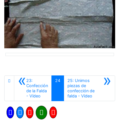
«
»
23:
24
25: Unimos
Confección
piezas de
de la Falda
confección de
Anterior
Siguiente
- Vídeo
falda - Vídeo