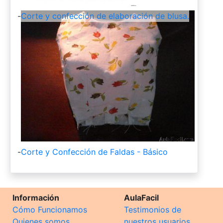
-
Corte y confección de elaboración de blusa.
-
Corte y Confección de Faldas - Básico
Información
AulaFacil
Cómo Funcionamos
Testimonios de
Quienes somos
nuestros usuarios