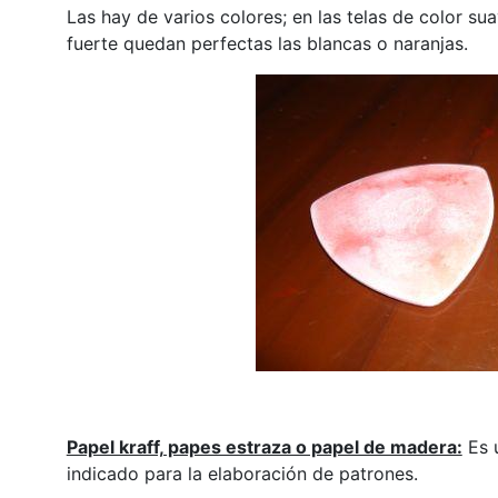
Las hay de varios colores; en las telas de color su
fuerte quedan perfectas las blancas o naranjas.
Papel kraff, papes estraza o papel de madera:
Es u
indicado para la elaboración de patrones.