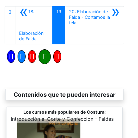
«
»
18:
19
20: Elaboración de
Falda - Cortamos la
Siguiente
tela
Elaboración
Anterior
de Falda
Contenidos que te pueden interesar
Los cursos más populares de Costura:
-
Introducción al Corte y Confección - Faldas