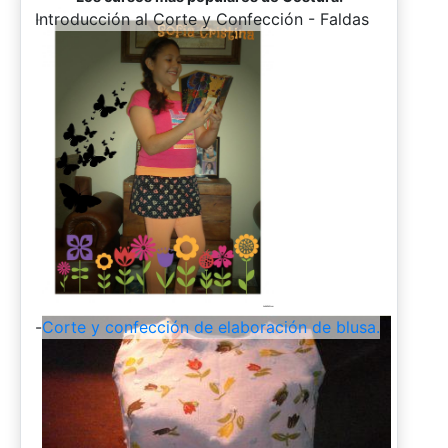
-
Introducción al Corte y Confección - Faldas
-
Corte y confección de elaboración de blusa.