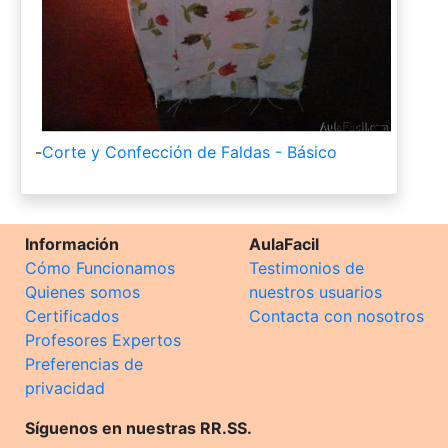
-
Corte y Confección de Faldas - Básico
Información
AulaFacil
Cómo Funcionamos
Testimonios de
Quienes somos
nuestros usuarios
Certificados
Contacta con nosotros
Profesores Expertos
Preferencias de
privacidad
Síguenos en nuestras RR.SS.