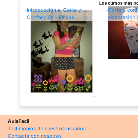
Los cursos más po
-
Introducción al Corte y
-
Corte y conf
Confección - Faldas
elaboración 
AulaFacil
Testimonios de nuestros usuarios
Contacta con nosotros