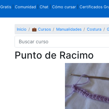
 Gratis
|
Comunidad
|
Chat
|
Cómo cursar
|
Certificados Gra
Inicio
💼 Cursos
Manualidades
Costura
G
Punto de Racimo