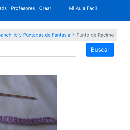
tis
|
Profesores
|
Crear
Mi Aula Facil
anchillo y Puntadas de Fantasía
Punto de Racimo
Buscar