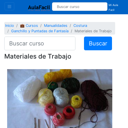
Mi Aula
Facil
Inicio
💼 Cursos
Manualidades
Costura
Ganchillo y Puntadas de Fantasía
Materiales de Trabajo
Buscar
Materiales de Trabajo