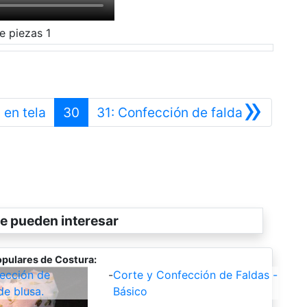
e piezas 1
»
Anterior
Siguiente
 en tela
30
31: Confección de falda
e pueden interesar
pulares de Costura:
ección de
-
Corte y Confección de Faldas -
de blusa.
Básico