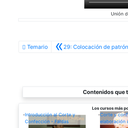
Unión d
«
Temario
29: Colocación de patrón
Contenidos que t
Los cursos más po
-
Introducción al Corte y
-
Corte y conf
Confección - Faldas
elaboración 