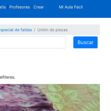
tis
|
Profesores
|
Crear
Mi Aula Facil
special de faldas
Unión de piezas
Buscar
lfileres.