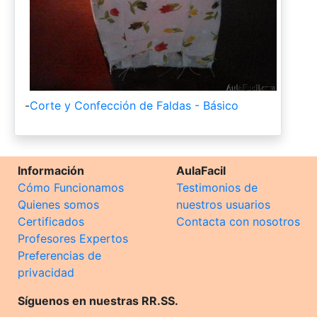
-
Corte y Confección de Faldas - Básico
Información
AulaFacil
Cómo Funcionamos
Testimonios de
Quienes somos
nuestros usuarios
Certificados
Contacta con nosotros
Profesores Expertos
Preferencias de
privacidad
Síguenos en nuestras RR.SS.