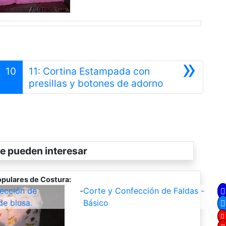
»
10
11: Cortina Estampada con
r
Siguiente
presillas y botones de adorno
e pueden interesar
pulares de Costura:
ección de
-
Corte y Confección de Faldas -
de blusa.
Básico