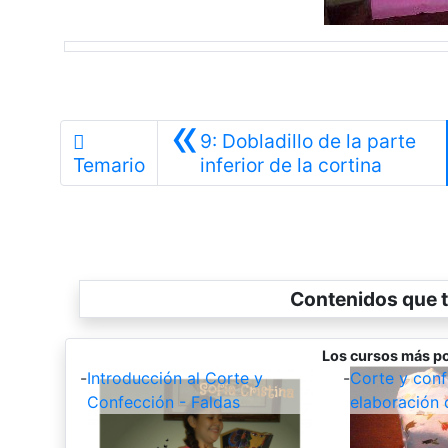
«
9: Dobladillo de la parte
Anterio
Temario
inferior de la cortina
Contenidos que t
Los cursos más po
-
Introducción al Corte y
-
Corte y conf
Confección - Faldas
elaboración 