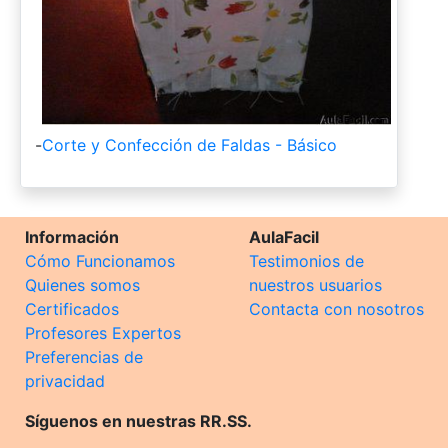
-
Corte y Confección de Faldas - Básico
Información
AulaFacil
Cómo Funcionamos
Testimonios de
Quienes somos
nuestros usuarios
Certificados
Contacta con nosotros
Profesores Expertos
Preferencias de
privacidad
Síguenos en nuestras RR.SS.