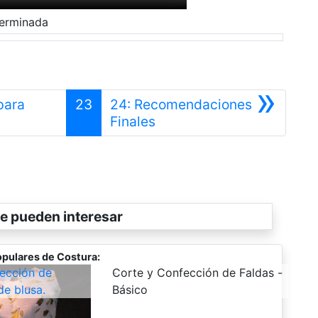
terminada
»
para
23
24: Recomendaciones
Siguiente
Finales
e pueden interesar
pulares de Costura:
ección de
-
Corte y Confección de Faldas -
de blusa.
Básico