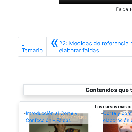
Falda 
«
22: Medidas de referencia 
Anterior
Temario
elaborar faldas
Contenidos que t
Los cursos más po
-
Introducción al Corte y
-
Corte y conf
Confección - Faldas
elaboración 