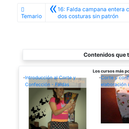
«
16: Falda campana entera 
Ante
Temario
dos costuras sin patrón
Contenidos que t
Los cursos más po
-
Introducción al Corte y
-
Corte y conf
Confección - Faldas
elaboración 