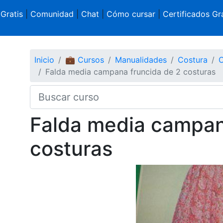
 Gratis
|
Comunidad
|
Chat
|
Cómo cursar
|
Certificados Gra
Inicio
💼 Cursos
Manualidades
Costura
C
Falda media campana fruncida de 2 costuras
Falda media campan
costuras