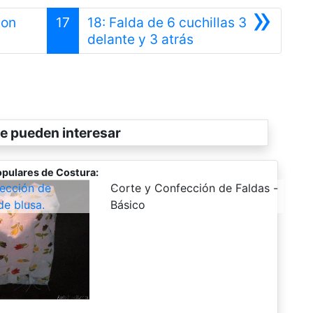
»
con
17
18: Falda de 6 cuchillas 3
rior
Siguiente
delante y 3 atrás
e pueden interesar
pulares de Costura:
ección de
-
Corte y Confección de Faldas -
de blusa.
Básico