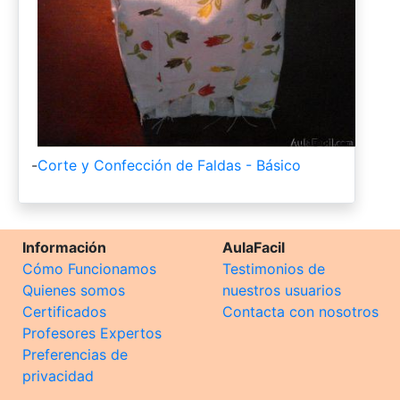
-
Corte y Confección de Faldas - Básico
Información
AulaFacil
Cómo Funcionamos
Testimonios de
Quienes somos
nuestros usuarios
Certificados
Contacta con nosotros
Profesores Expertos
Preferencias de
privacidad