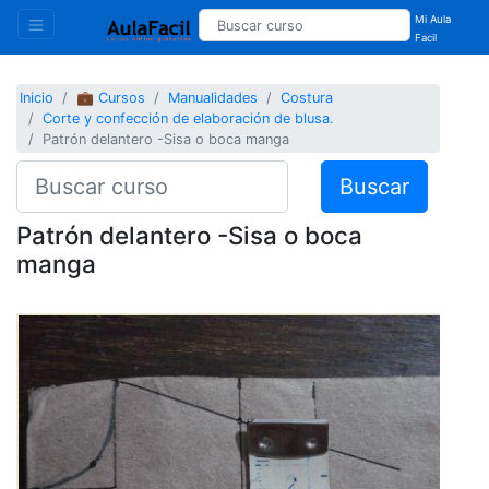
Mi Aula
Facil
Inicio
💼 Cursos
Manualidades
Costura
Corte y confección de elaboración de blusa.
Patrón delantero -Sisa o boca manga
Buscar
Patrón delantero -Sisa o boca
manga