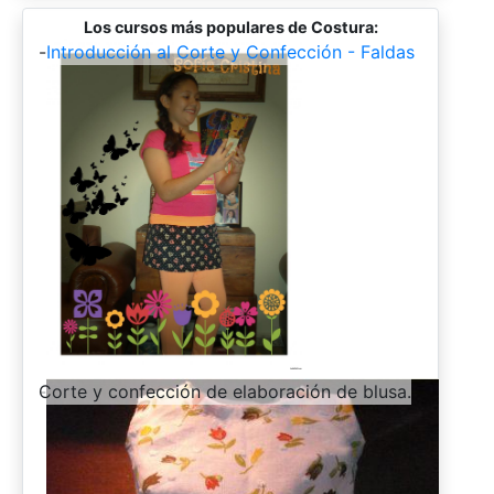
Los cursos más populares de Costura:
-
Introducción al Corte y Confección - Faldas
-
Corte y confección de elaboración de blusa.