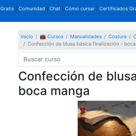
 Gratis
|
Comunidad
|
Chat
|
Cómo cursar
|
Certificados Gra
Inicio
💼 Cursos
Manualidades
Costura
C
Confección de blusa básica finalización - boc
Confección de blusa 
boca manga