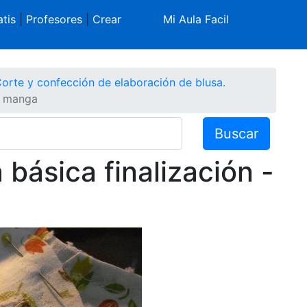
tis
|
Profesores
|
Crear
Mi Aula Facil
orte y confección de elaboración de blusa.
a manga
Buscar
básica finalización -