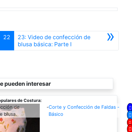
»
22
23: Video de confección de
Siguiente
blusa básica: Parte I
e pueden interesar
pulares de Costura:
ección de
-
Corte y Confección de Faldas -
e blusa.
Básico