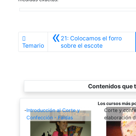
«
21: Colocamos el forro
Anterior
Temario
sobre el escote
Contenidos que t
Los cursos más po
-
Introducción al Corte y
-
Corte y conf
Confección - Faldas
elaboración d