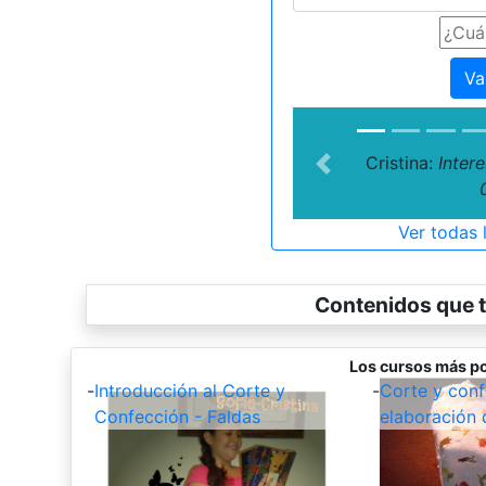
Va
Cristina:
Inter
Previous
Ver todas 
Contenidos que t
Los cursos más po
-
Introducción al Corte y
-
Corte y conf
Confección - Faldas
elaboración 