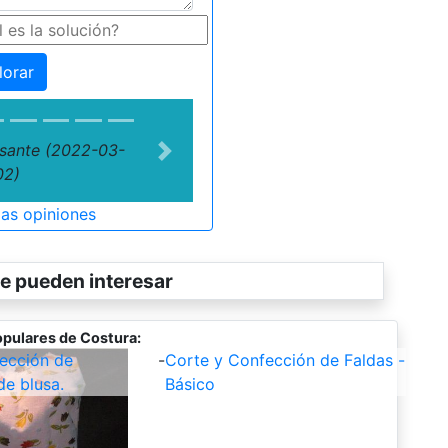
lorar
esante (2022-03-
Next
02)
las opiniones
e pueden interesar
pulares de Costura:
ección de
-
Corte y Confección de Faldas -
de blusa.
Básico