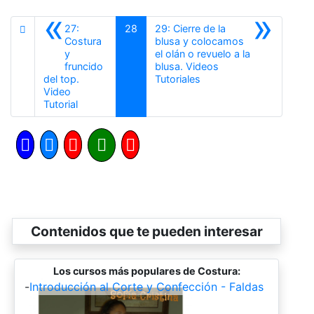
«
»
27:
28
29: Cierre de la
Costura
blusa y colocamos
y
el olán o revuelo a la
fruncido
blusa. Videos
Siguiente
del top.
Tutoriales
Video
Anterior
Tutorial
Contenidos que te pueden interesar
Los cursos más populares de Costura:
-
Introducción al Corte y Confección - Faldas