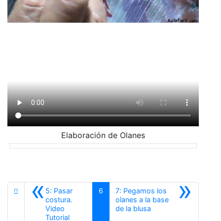
Elaboración de Olanes
«
»
5: Pasar
6
7: Pegamos los
costura.
olanes a la base
Siguiente
Video
de la blusa
Anterior
Tutorial