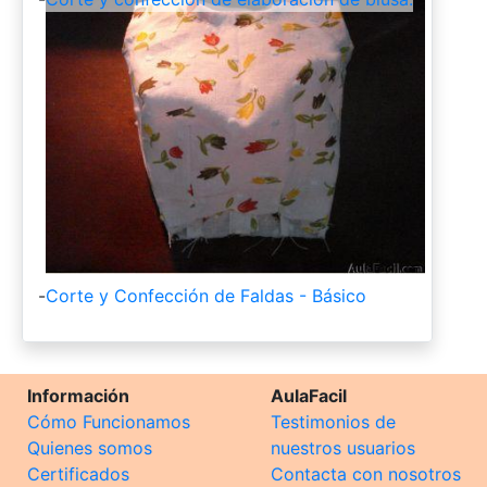
-
Corte y Confección de Faldas - Básico
Información
AulaFacil
Cómo Funcionamos
Testimonios de
Quienes somos
nuestros usuarios
Certificados
Contacta con nosotros