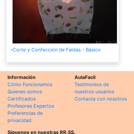
-
Corte y Confección de Faldas - Básico
Información
AulaFacil
Cómo Funcionamos
Testimonios de
Quienes somos
nuestros usuarios
Certificados
Contacta con nosotros
Profesores Expertos
Preferencias de
privacidad
Síguenos en nuestras RR.SS.