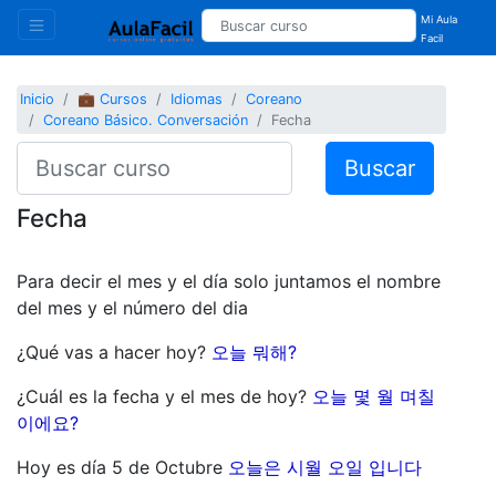
Mi Aula
Facil
Inicio
💼 Cursos
Idiomas
Coreano
Coreano Básico. Conversación
Fecha
Buscar
Fecha
Para decir el mes y el día solo juntamos el nombre
del mes y el número del dia
¿Qué vas a hacer hoy?
오늘 뭐해?
¿Cuál es la fecha y el mes de hoy?
오늘 몇 월 며칠
이에요?
Hoy es día 5 de Octubre
오늘은 시월 오일 입니다