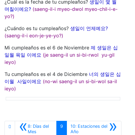
¿Cuál es la fecha de tu cumpleaños?
생일이 몇 월
며칠이에요?
(saeng-il-i myeo-dwol myeo-chil-i-e-
yo?)
¿Cuándo es tu cumpleaños?
생일이 언제예요?
(saeng-il-i eon-je-ye-yo?)
Mi cumpleaños es el 6 de Noviembre
제 생일은 십
일월 육일 이에요
(je saeng-il un si-bi-rwol yu-gil
ieyo)
Tu cumpleaños es el 4 de Diciembre
너의 생일은 십
이월 사일이에요
(no-wi saeng-il un si-bi-wol sa-il
ieyo)
«
»
8: Días del
9
10: Estaciones del
Anterior
Siguiente
Mes
Año