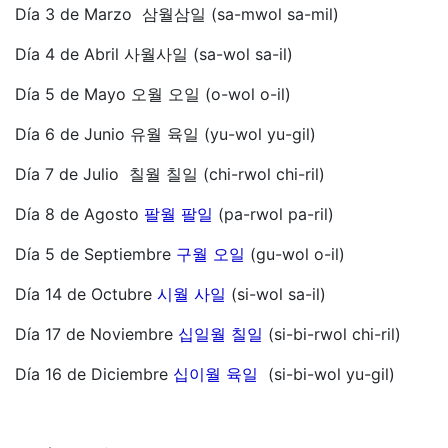
Día 3 de Marzo 삼월삼일 (sa-mwol sa-mil)
Día 4 de Abril 사월사일 (sa-wol sa-il)
Día 5 de Mayo 오월 오일 (o-wol o-il)
Día 6 de Junio 유월 육일 (yu-wol yu-gil)
Día 7 de Julio 칠월 칠일 (chi-rwol chi-ril)
Día 8 de Agosto
팔월 팔일
(pa-rwol pa-ril)
Día 5 de Septiembre
구월 오일
(gu-wol o-il)
Día 14 de Octubre
시월 사일
(si-wol sa-il)
Día 17 de Noviembre
십일월 칠일
(si-bi-rwol chi-ril)
Día 16 de Diciembre
십이월 육일
(si-bi-wol yu-gil)