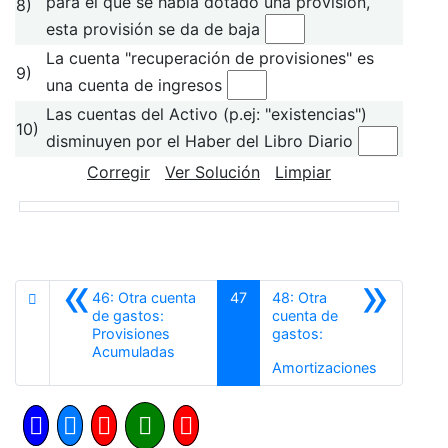
para el que se había dotado una provisión,
8)
esta provisión se da de baja
La cuenta "recuperación de provisiones" es
9)
una cuenta de ingresos
Las cuentas del Activo (p.ej: "existencias")
10)
disminuyen por el Haber del Libro Diario
Corregir
Ver Solución
Limpiar
«
»
46: Otra cuenta
47
48: Otra
de gastos:
cuenta de
Provisiones
gastos:
Anterior
Acumuladas
Siguiente
Amortizaciones