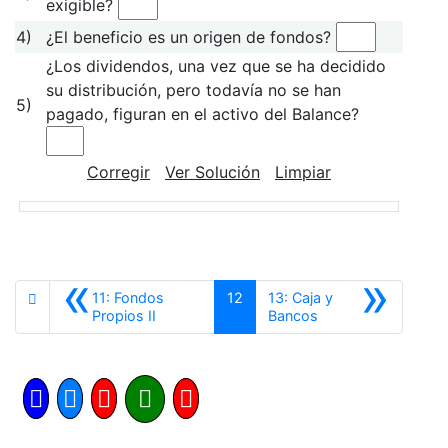
exigible?
4)
¿El beneficio es un origen de fondos?
¿Los dividendos, una vez que se ha decidido
su distribución, pero todavía no se han
5)
pagado, figuran en el activo del Balance?
Corregir
Ver Solución
Limpiar
«
»
11: Fondos
12
13: Caja y
Anterior
Siguiente
Propios II
Bancos