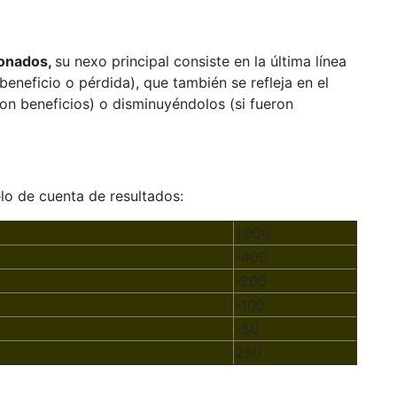
ionados,
su nexo principal consiste en la última línea
eneficio o pérdida), que también se refleja en el
on beneficios) o disminuyéndolos (si fueron
o de cuenta de resultados:
1.000
-400
-200
-100
-50
250