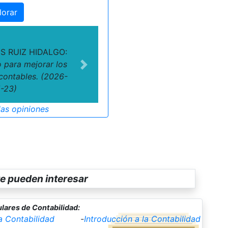
lorar
S RUIZ HIDALGO:
 para mejorar los
Next
contables. (2026-
-23)
las opiniones
e pueden interesar
lares de Contabilidad:
la Contabilidad
-
Introducción a la Contabilidad