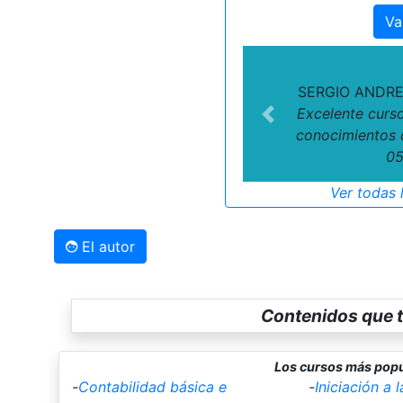
Va
SERGIO ANDRE
Excelente curso
Previous
conocimientos 
05
Ver todas 
El autor
Contenidos que t
Los cursos más popu
-
Contabilidad básica e
-
Iniciación a 