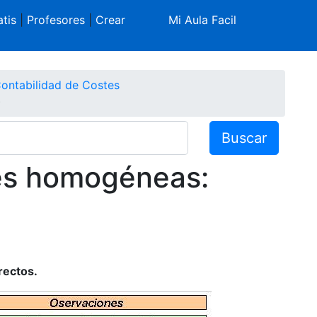
tis
|
Profesores
|
Crear
Mi Aula Facil
ontabilidad de Costes
)
Buscar
es homogéneas:
irectos.