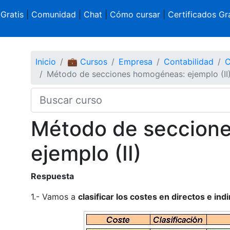
 Gratis
|
Comunidad
|
Chat
|
Cómo cursar
|
Certificados Gra
Inicio
💼 Cursos
Empresa
Contabilidad
C
Método de secciones homogéneas: ejemplo (II
Método de seccion
ejemplo (II)
Respuesta
1.- Vamos a
clasificar los costes en directos e ind