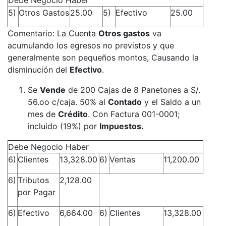
5)
Otros Gastos
25.00
5)
Efectivo
25.00
Comentario: La Cuenta
Otros gastos
va
acumulando los egresos no previstos y que
generalmente son pequeños montos, Causando la
disminución del
Efectivo
.
Se
Vende
de 200 Cajas de 8 Panetones a S/.
56.oo c/caja. 50% al
Contado
y el Saldo a un
mes de
Crédito
. Con Factura 001-0001;
incluido (19%) por
Impuestos.
Debe Negocio Haber
6)
Clientes
13,328.00
6)
Ventas
11,200.00
6)
Tributos
2,128.00
por Pagar
6)
Efectivo
6,664.00
6)
Clientes
13,328.00