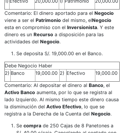
1)
Efectivo
20,000.00
1)
Patrimonio
20,000.00
Comentario: El dinero aportado para el
Negocio
viene a ser el
Patrimonio
del mismo, el
Negocio
esta en compromiso con el
Inversionista
. Y este
dinero es un
Recurso
a disposición para las
actividades del
Negocio
.
Se deposita S/. 19,000.00 en el Banco.
Debe Negocio Haber
2)
Banco
19,000.00
2)
Efectivo
19,000.00
Comentario: Al depositar el dinero al
Banco
, el
Activo Banco
aumenta, por lo que se registra al
lado Izquierdo. Al mismo tiempo este dinero causa
la disminución del
Activo Efectivo
, lo que se
registra a la Derecha de la Cuenta del
Negocio
.
Se
compra
de 250 Cajas de 8 Panetones a
S/. 40.00 c/caja. Cancelando al contado con