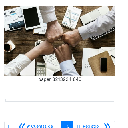
paper 3213924 640
«
»
9: Cuentas de
10
11: Registro