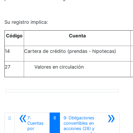
Su registro implica:
Código
Cuenta
14
Cartera de crédito (prendas - hipotecas)
27
Valores en circulación
«
»
7:
8
9: Obligaciones
Cuentas
convertibles en
por
acciones (28) y