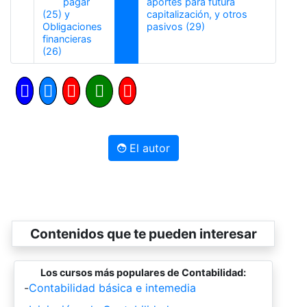
pagar
aportes para futura
(25) y
capitalización, y otros
Siguiente
Obligaciones
pasivos (29)
financieras
Anterior
(26)
El autor
Contenidos que te pueden interesar
Los cursos más populares de Contabilidad:
-
Contabilidad básica e intemedia