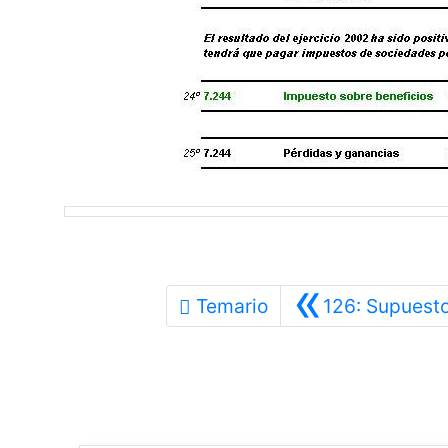
«
Temario
126: Supuest