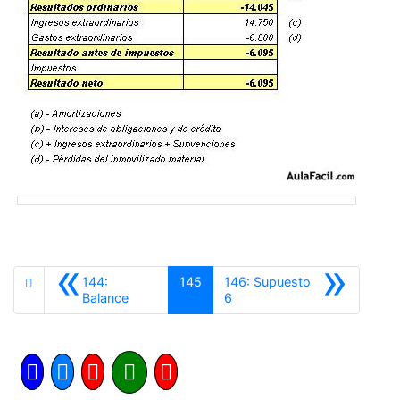
«
»
144:
145
146: Supuesto
Anterior
Siguiente
Balance
6