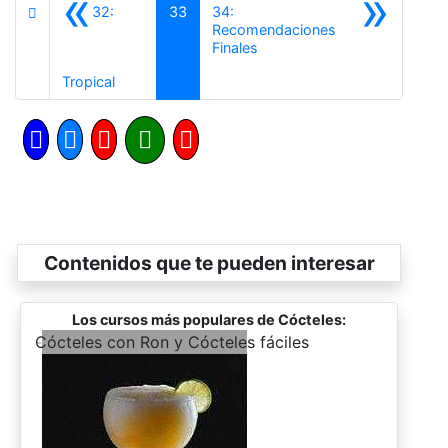
«
»
32:
33
34:
Recomendaciones
Siguiente
Finales
Anterior
Tropical
Contenidos que te pueden interesar
Los cursos más populares de Cócteles:
-
Cócteles con Ron y Cócteles fáciles