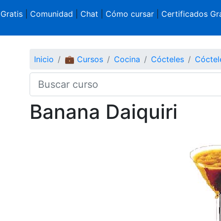
 Gratis
|
Comunidad
|
Chat
|
Cómo cursar
|
Certificados Gra
Inicio
💼 Cursos
Cocina
Cócteles
Cóctel
Banana Daiquiri