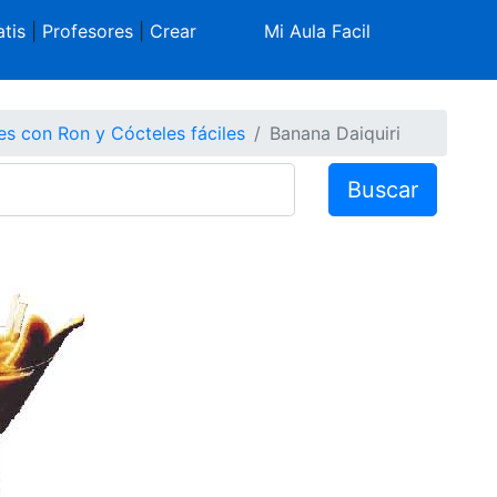
tis
|
Profesores
|
Crear
Mi Aula Facil
es con Ron y Cócteles fáciles
Banana Daiquiri
Buscar