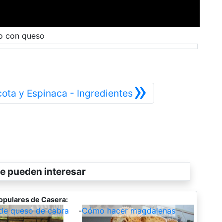
o con queso
»
Siguiente
cota y Espinaca - Ingredientes
e pueden interesar
opulares de Casera:
de queso de cabra
-
Cómo hacer magdalenas