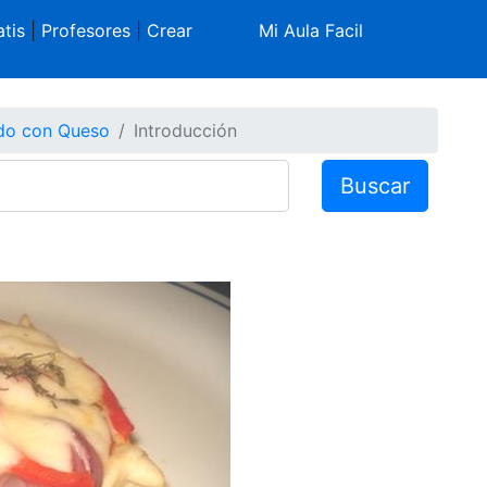
tis
|
Profesores
|
Crear
Mi Aula Facil
do con Queso
Introducción
Buscar