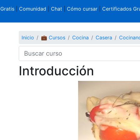
 Gratis
|
Comunidad
|
Chat
|
Cómo cursar
|
Certificados Gra
Inicio
💼 Cursos
Cocina
Casera
Cocinan
Introducción