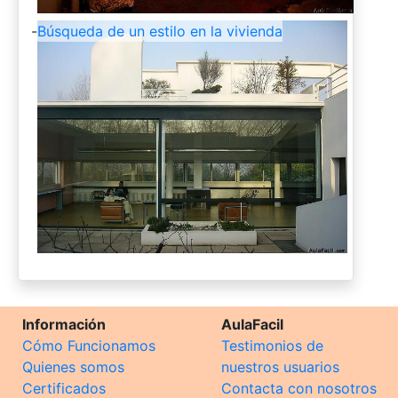
-
Búsqueda de un estilo en la vivienda
Información
AulaFacil
Cómo Funcionamos
Testimonios de
Quienes somos
nuestros usuarios
Certificados
Contacta con nosotros