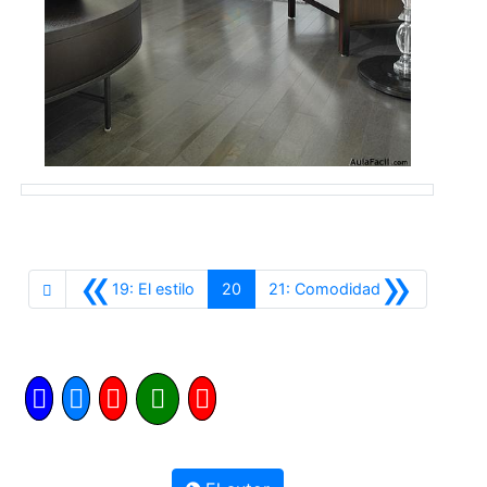
«
»
Anterior
Siguiente
19: El estilo
20
21: Comodidad