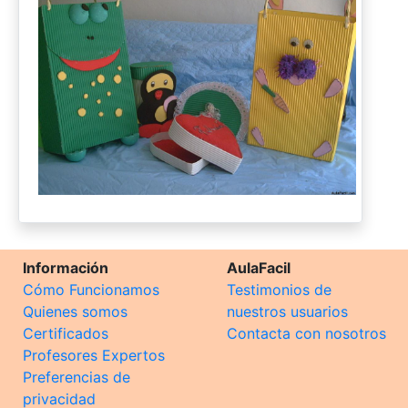
Información
AulaFacil
Cómo Funcionamos
Testimonios de
Quienes somos
nuestros usuarios
Certificados
Contacta con nosotros
Profesores Expertos
Preferencias de
privacidad