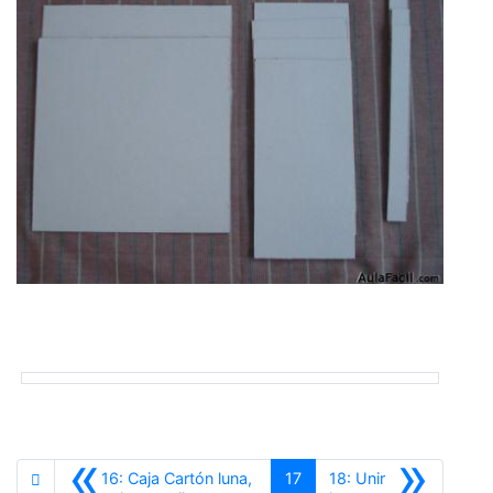
«
»
16: Caja Cartón luna,
17
18: Unir