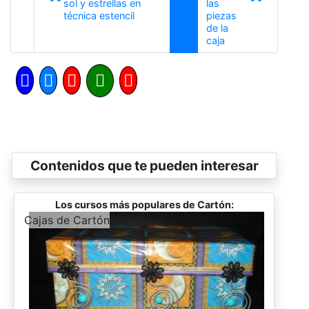
sol y estrellas en
las
Anterior
técnica estencil
piezas
de la
Siguiente
caja
Contenidos que te pueden interesar
Los cursos más populares de Cartón:
-
Cajas de Cartón