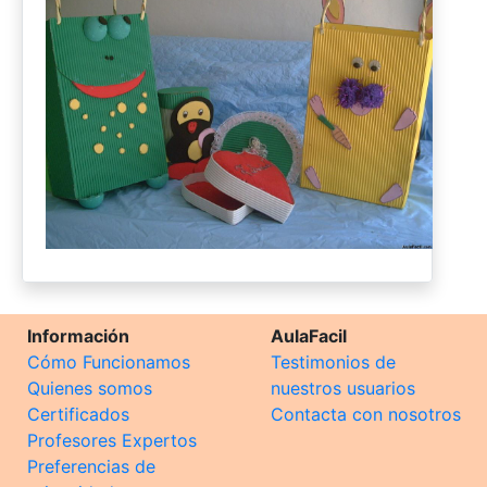
Información
AulaFacil
Cómo Funcionamos
Testimonios de
Quienes somos
nuestros usuarios
Certificados
Contacta con nosotros
Profesores Expertos
Preferencias de