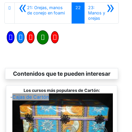
«
»
21: Orejas, manos
22
23:
Anterior
de conejo en foami
Manos y
Siguiente
orejas
Contenidos que te pueden interesar
Los cursos más populares de Cartón:
-
Cajas de Cartón