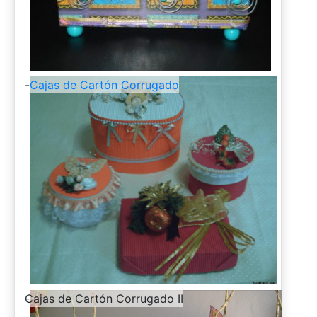
-
Cajas de Cartón Corrugado
-
Cajas de Cartón Corrugado II