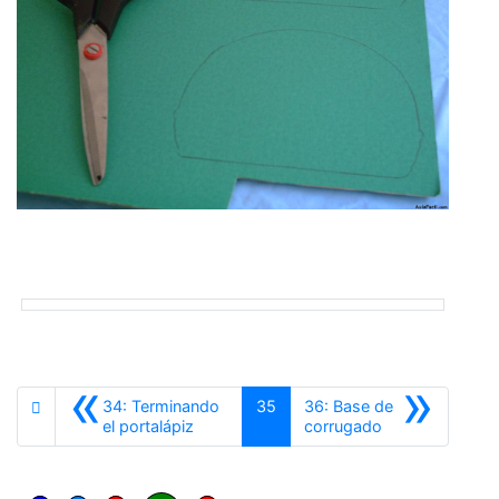
«
»
34: Terminando
35
36: Base de
Anterior
Siguiente
el portalápiz
corrugado